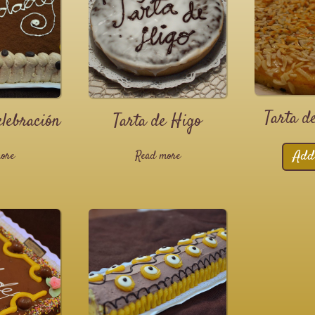
Tarta d
elebración
Tarta de Higo
Add
ore
Read more