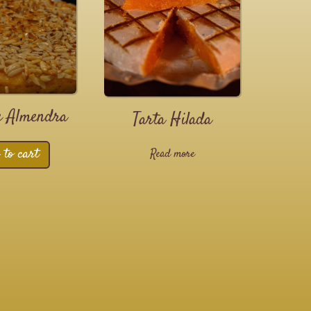
e Almendra
Tarta Hilada
 to cart
Read more