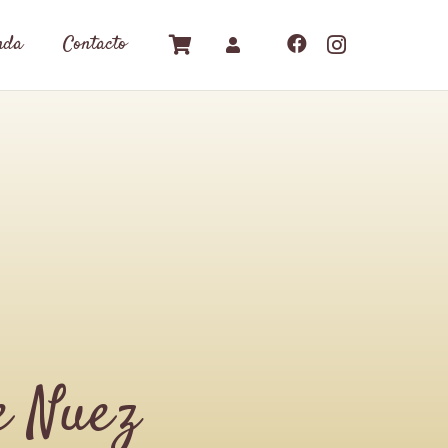
nda
Contacto
e Nuez